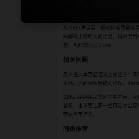
本页不是单独堆叠关键词，而是把
让栏目页、内容页和 sitemap 
从 SEO 角度看，旧站内容页
先解释主题和访问场景，再说明用
楚，也能减少孤立页面。
相关问题
用户进入本页后通常会关注三个问
主题。页面保留明确的标题、descr
如果后续继续采集同主题内容，应
首段，也不要让同一栏目连续出现高度重
荐是否可点击。
同类推荐