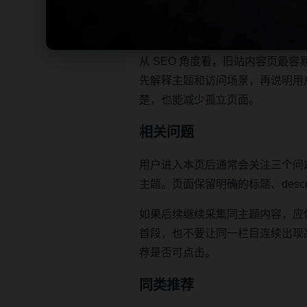
本页不是单独堆叠关键词，而是把
让栏目页、内容页和 sitemap 
从 SEO 角度看，旧站内容页
先解释主题和访问场景，再说明用
楚，也能减少孤立页面。
相关问题
用户进入本页后通常会关注三个问
主题。页面保留明确的标题、descr
如果后续继续采集同主题内容，应
首段，也不要让同一栏目连续出现高度重
荐是否可点击。
同类推荐