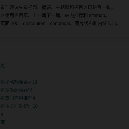
始看？建议先看标题、摘要、主题图和栏目入口是否一致。
使用栏目页、上一篇下一篇、站内推荐和 sitemap。
00、description、canonical、图片状态和内链入口。
汇总
深扒移动端搜索入口
深扒专题阅读路径
扒热门内容推荐4
扒相关问题整理10
索引
指南